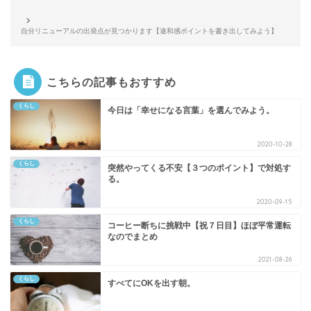
自分リニューアルの出発点が見つかります【違和感ポイントを書き出してみよう】
こちらの記事もおすすめ
くらし
今日は「幸せになる言葉」を選んでみよう。
2020-10-28
くらし
突然やってくる不安【３つのポイント】で対処す
る。
2020-09-15
くらし
コーヒー断ちに挑戦中【祝７日目】ほぼ平常運転
なのでまとめ
2021-08-26
くらし
すべてにOKを出す朝。