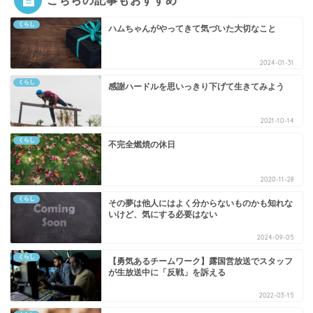
こちらの記事もおすすめ
くらし
ハムちゃんがやってきて気づいた大切なこと
2024-01-31
くらし
感謝ハードルを思いっきり下げて生きてみよう
2021-10-14
くらし
不完全燃焼の休日
2020-11-28
くらし
その夢は他人にはよく分からないものかも知れな
いけど、気にする必要はない
2024-09-05
くらし
【勇気あるチームワーク】露国営放送でスタッフ
が生放送中に「反戦」を訴える
2022-03-15