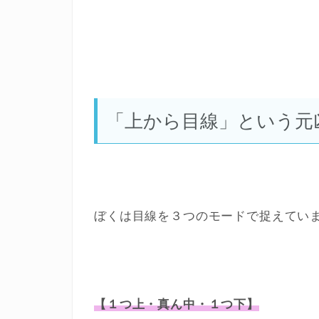
「上から目線」という元
ぼくは目線を３つのモードで捉えてい
【１つ上・真ん中・１つ下】