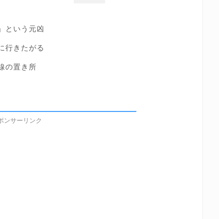
」という元凶
に行きたがる
線の置き所
ポンサーリンク