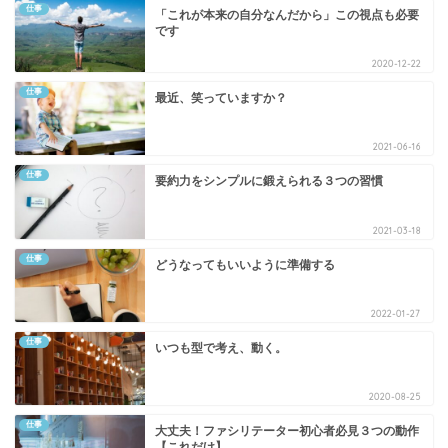
仕事
「これが本来の自分なんだから」この視点も必要
です
2020-12-22
仕事
最近、笑っていますか？
2021-06-16
仕事
要約力をシンプルに鍛えられる３つの習慣
2021-03-18
仕事
どうなってもいいように準備する
2022-01-27
仕事
いつも型で考え、動く。
2020-08-25
仕事
大丈夫！ファシリテーター初心者必見３つの動作
【これだけ】