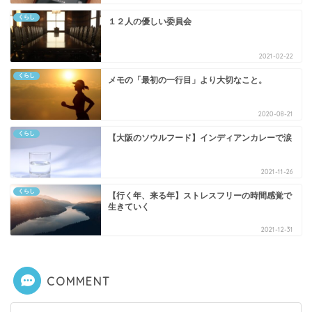
くらし
１２人の優しい委員会
2021-02-22
くらし
メモの「最初の一行目」より大切なこと。
2020-08-21
くらし
【大阪のソウルフード】インディアンカレーで涙
2021-11-26
くらし
【行く年、来る年】ストレスフリーの時間感覚で
生きていく
2021-12-31
COMMENT