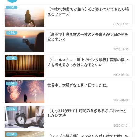
くらし
【10秒で気持ちが整う】心がざわついてきたら唱
えるフレーズ
2022-03-09
くらし
【新基準】寝る前の一枚のメモ書きが明日の朝を
変えていく
2020-11-30
くらし
【ウィルスミス、壇上でビンタ敢行】言葉の扱い
方を考えるきっかけになるといい
2022-03-28
くらし
世界中、大騒ぎな１月７日でしたね。
2021-01-08
くらし
【もう3月が終了】時間の過ぎる早さにボッ〜と
しない方法
2023-03-31
くらし
【シンプル処方箋】マンネリを感じ始めた時にや