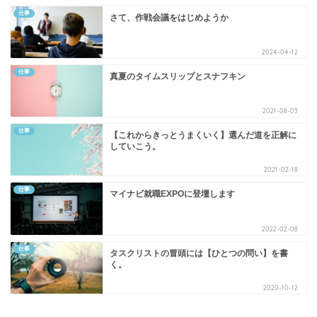
仕事
さて、作戦会議をはじめようか
2024-04-12
仕事
真夏のタイムスリップとスナフキン
2021-08-03
仕事
【これからきっとうまくいく】選んだ道を正解に
していこう。
2021-02-18
仕事
マイナビ就職EXPOに登壇します
2022-02-08
仕事
タスクリストの冒頭には【ひとつの問い】を書
く。
2020-10-12