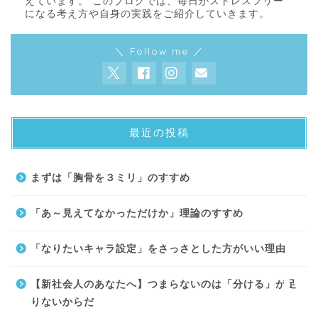
えています。 このブログでは、毎日がストレスフリー
になる考え方や自身の実践をご紹介していきます。
＼ Follow me ／
最近の投稿
About
まずは「胸骨を３ミリ」のすすめ
Contact
「あ～見えてなかっただけか」理論のすすめ
サイトマップ
「なりたいキャラ設定」をさっさとした方がいい理由
プライバシーポリシー
【新社会人のあなたへ】つまらないのは「分ける」が足
りないからだ