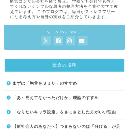
経営コンサル会社を経て独立。 学校でも会社でも教え
てくれないシンプルな思考の整理方法を企業や大学で教
えています。 このブログでは、毎日がストレスフリー
になる考え方や自身の実践をご紹介していきます。
＼ Follow me ／
最近の投稿
About
まずは「胸骨を３ミリ」のすすめ
Contact
「あ～見えてなかっただけか」理論のすすめ
サイトマップ
「なりたいキャラ設定」をさっさとした方がいい理由
プライバシーポリシー
【新社会人のあなたへ】つまらないのは「分ける」が足