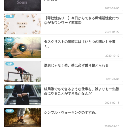
2022-08-03
仕事
【即効性あり！】今日からできる職場活性化につ
ながるワンワード変革②
2022-03-22
仕事
タスクリストの冒頭には【ひとつの問い】を書
く。
2020-10-12
仕事
課題じゃなく壁、壁は必ず乗り越えられる
2021-11-08
仕事
結局誰でもできるような仕事を、誰よりも一生懸
命にやることができるかなんだ
2024-02-15
仕事
シンプル・ウォーキングのすすめ。
2020-09-25