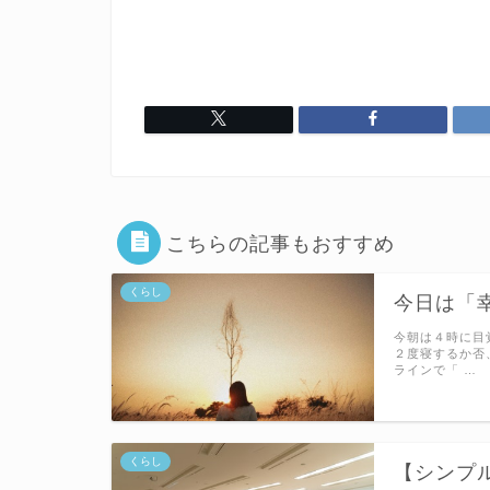
こちらの記事もおすすめ
くらし
今日は「
今朝は４時に目
２度寝するか否
ラインで「 …
くらし
【シンプ