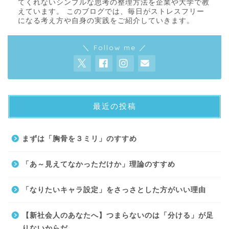
てくれないシンプルな思考の整理方法を企業や大学で教
えています。 このブログでは、毎日がストレスフリー
になる考え方や自身の実践をご紹介していきます。
＼ Follow me ／
最近の投稿
About
まずは「胸骨を３ミリ」のすすめ
Contact
「あ～見えてなかっただけか」理論のすすめ
サイトマップ
「なりたいキャラ設定」をさっさとした方がいい理由
プライバシーポリシー
【新社会人のあなたへ】つまらないのは「分ける」が足
りないからだ