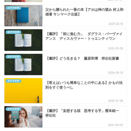
おすすめ本
父から贈られた一冊の本【アホは神の望み 村上和
雄著 サンマーク出版】
2023-02-16
おすすめ本
【書評】「前に進む力」 ダグラス・パーヴァイ
アンス ディスカヴァー・トゥエンティワン
2021-03-09
おすすめ本
【書評】どう生きる？ 藤原和博 祥伝社新書
2024-09-10
おすすめ本
【答えはいつも簡単なことの中にある】かもの法
則をすぐ使うべし
2023-01-08
おすすめ本
【書評】「妄想する頭 思考する手」暦本純一
祥伝社
2021-03-05