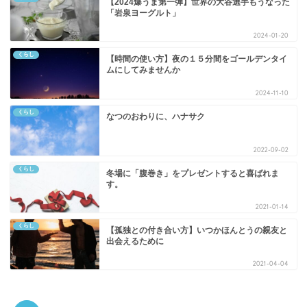
【2024爆うま第一弾】世界の大谷選手もうなった
「岩泉ヨーグルト」
2024-01-20
くらし
【時間の使い方】夜の１５分間をゴールデンタイ
ムにしてみませんか
2024-11-10
くらし
なつのおわりに、ハナサク
2022-09-02
くらし
冬場に「腹巻き」をプレゼントすると喜ばれま
す。
2021-01-14
くらし
【孤独との付き合い方】いつかほんとうの親友と
出会えるために
2021-04-04