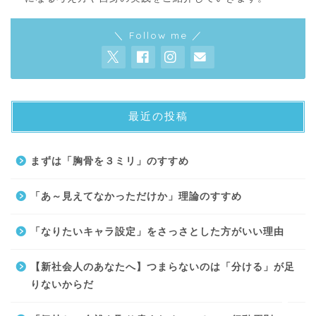
＼ Follow me ／
最近の投稿
About
まずは「胸骨を３ミリ」のすすめ
Contact
「あ～見えてなかっただけか」理論のすすめ
サイトマップ
「なりたいキャラ設定」をさっさとした方がいい理由
プライバシーポリシー
【新社会人のあなたへ】つまらないのは「分ける」が足
りないからだ