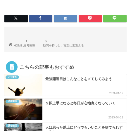
HOME
思考整理
疑問を持つと、言葉に出逢える
こちらの記事もおすすめ
メモ書き
最強開運日はこんなことをメモしてみよう
2021-01-16
思考整理
２択上手になると毎日が心地良くなっていく
2025-01-22
思考整理
人は思った以上にどうでもいいことを捨てられず