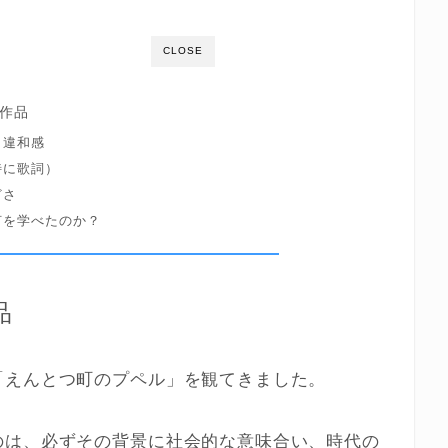
CLOSE
作品
く違和感
特に歌詞）
どさ
何を学べたのか？
品
「えんとつ町のプペル」を観てきました。
のは、必ずその背景に社会的な意味合い、時代の