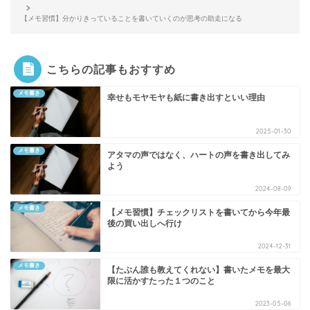
【メモ習慣】分かりきっていることを書いていくのが思考の助走になる
こちらの記事もおすすめ
メモ書き
幸せもモヤモヤも紙に書き出すといい理由
2025-01-30
メモ書き
アタマの声ではなく、ハートの声を書き出してみ
よう
2024-08-09
メモ書き
【メモ習慣】チェックリストを書いてから今年最
後の買い出しへ行け
2024-12-31
メモ書き
【たぶん誰も教えてくれない】書いたメモを最大
限に活かすたった１つのこと
2023-05-06