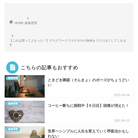
HOME
健康習慣
【これは買ってよかった！】デスクワークでガチガチの身体をラクにほぐしてくれま
す
こちらの記事もおすすめ
健康習慣
ときどき蹲踞（そんきょ）のポーズがちょうどい
い
2023-09-08
健康習慣
コーヒー断ちに挑戦中【６日目】頭痛が消えた！
2021-08-25
健康習慣
世界一シンプルに人生を変えていく呼吸法かもし
れない