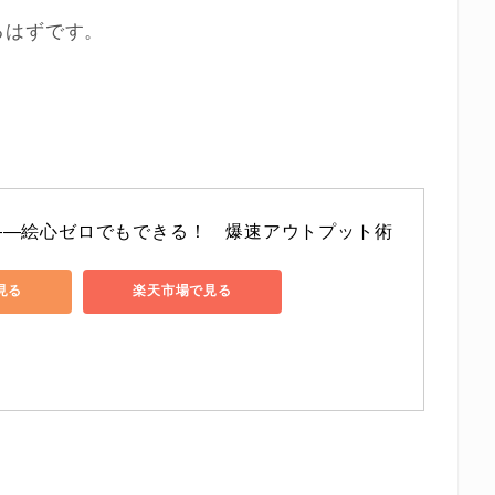
るはずです。
――絵心ゼロでもできる！　爆速アウトプット術
で見る
楽天市場で見る