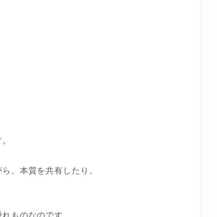
す。
がら、本質を共有したり、
優れものなのです。