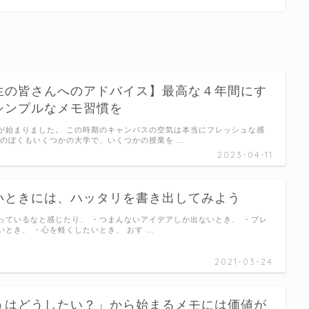
生の皆さんへのアドバイス】最高な４年間にす
シンプルなメモ習慣を
が始まりました。 この時期のキャンパスの空気は本当にフレッシュな感
度のぼくもいくつかの大学で、いくつかの授業を …
2023-04-11
いときには、ハッタリを書き出してみよう
っているなと感じたり、 ・つまんないアイデアしか出ないとき、 ・ブレ
いとき、 ・心を軽くしたいとき、 おす …
2021-03-24
うはどうしたい？」から始まるメモには価値が