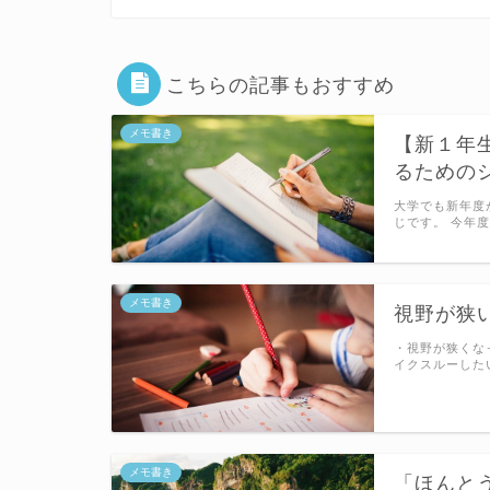
こちらの記事もおすすめ
メモ書き
【新１年
るための
大学でも新年度
じです。 今年
メモ書き
視野が狭
・視野が狭くな
イクスルーした
メモ書き
「ほんと