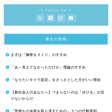
＼ Follow me ／
最近の投稿
About
まずは「胸骨を３ミリ」のすすめ
Contact
「あ～見えてなかっただけか」理論のすすめ
サイトマップ
「なりたいキャラ設定」をさっさとした方がいい理由
プライバシーポリシー
【新社会人のあなたへ】つまらないのは「分ける」が足
りないからだ
「気持ちの余裕を取り戻すための」３つの行動原則