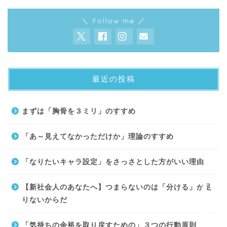
＼ Follow me ／
最近の投稿
About
まずは「胸骨を３ミリ」のすすめ
Contact
「あ～見えてなかっただけか」理論のすすめ
サイトマップ
「なりたいキャラ設定」をさっさとした方がいい理由
プライバシーポリシー
【新社会人のあなたへ】つまらないのは「分ける」が足
りないからだ
「気持ちの余裕を取り戻すための」３つの行動原則